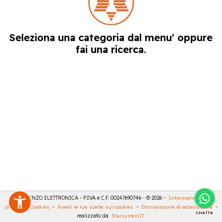
Seleziona una categoria dal menu' oppure
fai una ricerca.
DE LORENZO ELETTRONICA - P.IVA e C.F. 00247690746 - © 2026 -
Informativa sulla
privacy
-
Cookies
-
Rivedi le tue scelte sui cookies
-
Dichiarazione di accessibilità
-
CHATTA
realizzato da
StarsystemIT