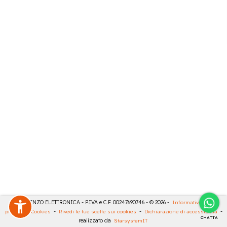
DE LORENZO ELETTRONICA - P.IVA e C.F. 00247690746 - © 2026 -
Informativa sulla
privacy
-
Cookies
-
Rivedi le tue scelte sui cookies
-
Dichiarazione di accessibilità
-
CHATTA
realizzato da
StarsystemIT