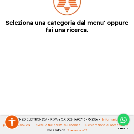
Seleziona una categoria dal menu' oppure
fai una ricerca.
DE LORENZO ELETTRONICA - P.IVA e C.F. 00247690746 - © 2026 -
Informativa sulla
privacy
-
Cookies
-
Rivedi le tue scelte sui cookies
-
Dichiarazione di accessibilità
-
CHATTA
realizzato da
StarsystemIT