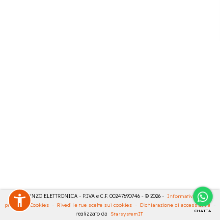
DE LORENZO ELETTRONICA - P.IVA e C.F. 00247690746 - © 2026 -
Informativa sulla
privacy
-
Cookies
-
Rivedi le tue scelte sui cookies
-
Dichiarazione di accessibilità
-
CHATTA
realizzato da
StarsystemIT