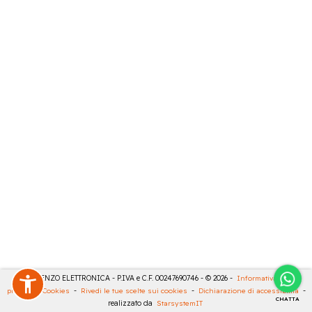
DE LORENZO ELETTRONICA - P.IVA e C.F. 00247690746 - © 2026 -
Informativa sulla
privacy
-
Cookies
-
Rivedi le tue scelte sui cookies
-
Dichiarazione di accessibilità
-
CHATTA
realizzato da
StarsystemIT