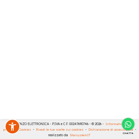
DE LORENZO ELETTRONICA - P.IVA e C.F. 00247690746 - © 2026 -
Informativa sulla
privacy
-
Cookies
-
Rivedi le tue scelte sui cookies
-
Dichiarazione di accessibilità
-
CHATTA
realizzato da
StarsystemIT