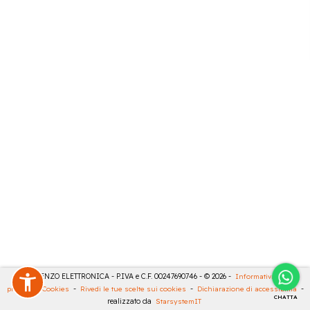
DE LORENZO ELETTRONICA - P.IVA e C.F. 00247690746 - © 2026 -
Informativa sulla
privacy
-
Cookies
-
Rivedi le tue scelte sui cookies
-
Dichiarazione di accessibilità
-
CHATTA
realizzato da
StarsystemIT