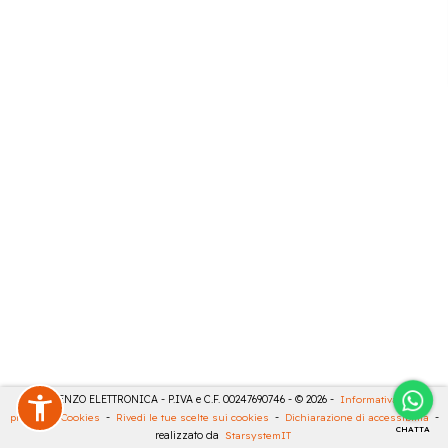
DE LORENZO ELETTRONICA - P.IVA e C.F. 00247690746 - © 2026 -
Informativa sulla
privacy
-
Cookies
-
Rivedi le tue scelte sui cookies
-
Dichiarazione di accessibilità
-
CHATTA
realizzato da
StarsystemIT