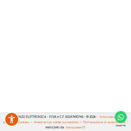
DE LORENZO ELETTRONICA - P.IVA e C.F. 00247690746 - © 2026 -
Informativa sulla
privacy
-
Cookies
-
Rivedi le tue scelte sui cookies
-
Dichiarazione di accessibilità
-
CHATTA
realizzato da
StarsystemIT