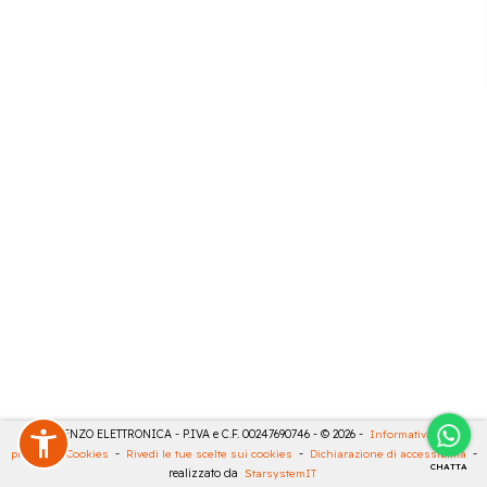
DE LORENZO ELETTRONICA - P.IVA e C.F. 00247690746 - © 2026 -
Informativa sulla
privacy
-
Cookies
-
Rivedi le tue scelte sui cookies
-
Dichiarazione di accessibilità
-
CHATTA
realizzato da
StarsystemIT