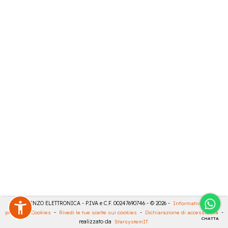
DE LORENZO ELETTRONICA - P.IVA e C.F. 00247690746 - © 2026 -
Informativa sulla
privacy
-
Cookies
-
Rivedi le tue scelte sui cookies
-
Dichiarazione di accessibilità
-
CHATTA
realizzato da
StarsystemIT