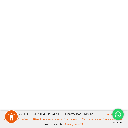
DE LORENZO ELETTRONICA - P.IVA e C.F. 00247690746 - © 2026 -
Informativa sulla
privacy
-
Cookies
-
Rivedi le tue scelte sui cookies
-
Dichiarazione di accessibilità
-
CHATTA
realizzato da
StarsystemIT