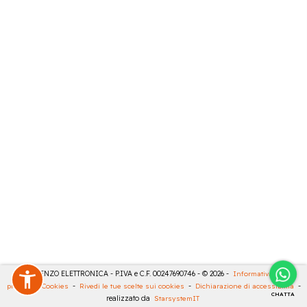
DE LORENZO ELETTRONICA - P.IVA e C.F. 00247690746 - © 2026 -
Informativa sulla
privacy
-
Cookies
-
Rivedi le tue scelte sui cookies
-
Dichiarazione di accessibilità
-
CHATTA
realizzato da
StarsystemIT