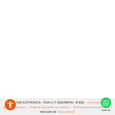
DE LORENZO ELETTRONICA - P.IVA e C.F. 00247690746 - © 2026 -
Informativa sulla
privacy
-
Cookies
-
Rivedi le tue scelte sui cookies
-
Dichiarazione di accessibilità
-
CHATTA
realizzato da
StarsystemIT