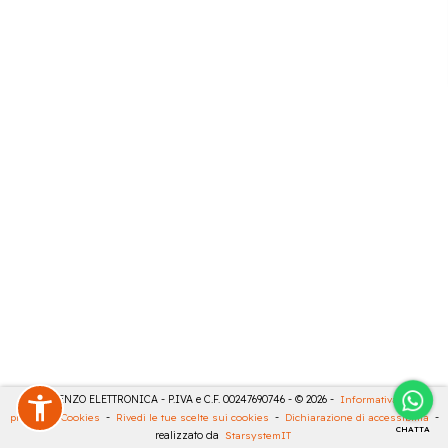
DE LORENZO ELETTRONICA - P.IVA e C.F. 00247690746 - © 2026 -
Informativa sulla
privacy
-
Cookies
-
Rivedi le tue scelte sui cookies
-
Dichiarazione di accessibilità
-
CHATTA
realizzato da
StarsystemIT