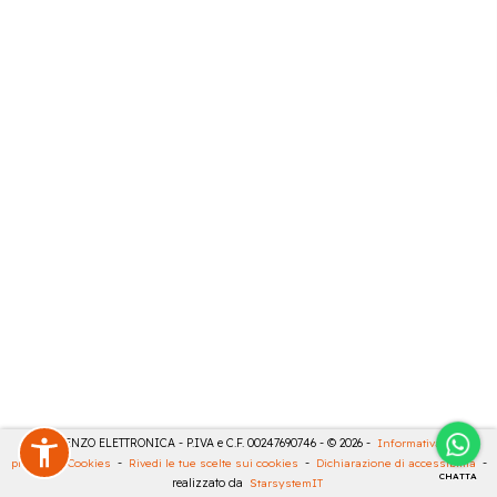
DE LORENZO ELETTRONICA - P.IVA e C.F. 00247690746 - © 2026 -
Informativa sulla
privacy
-
Cookies
-
Rivedi le tue scelte sui cookies
-
Dichiarazione di accessibilità
-
CHATTA
realizzato da
StarsystemIT